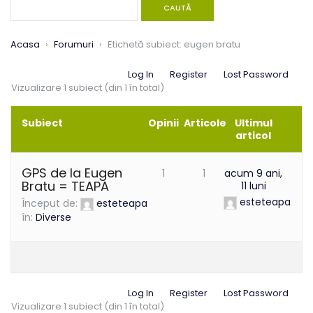
Acasa
›
Forumuri
›
Etichetă subiect: eugen bratu
Log In
Register
Lost Password
Vizualizare 1 subiect (din 1 în total)
Subiect
Opinii
Articole
Ultimul
articol
GPS de la Eugen
1
1
acum 9 ani,
Bratu = TEAPA
11 luni
esteteapa
Început de:
esteteapa
în:
Diverse
Log In
Register
Lost Password
Vizualizare 1 subiect (din 1 în total)