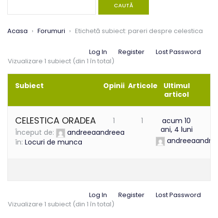
Acasa
›
Forumuri
›
Etichetă subiect: pareri despre celestica
Log In
Register
Lost Password
Vizualizare 1 subiect (din 1 în total)
Subiect
Opinii
Articole
Ultimul
articol
CELESTICA ORADEA
1
1
acum 10
ani, 4 luni
Început de:
andreeaandreea
andreeaandre
în:
Locuri de munca
Log In
Register
Lost Password
Vizualizare 1 subiect (din 1 în total)