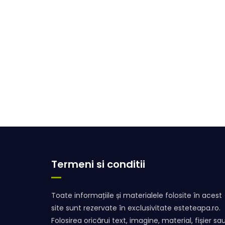
Termeni si conditii
Toate informațiile și materialele folosite în acest
site sunt rezervate în exclusivitate esteteapa.ro.
Folosirea oricărui text, imagine, material, fișier sa