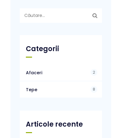
Caută
după:
Categorii
2
Afaceri
8
Tepe
Articole recente