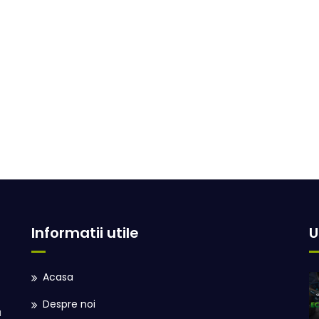
Informatii utile
U
Acasa
Despre noi
u