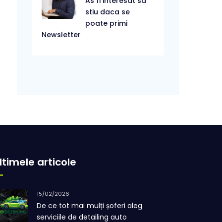
As fi interesat sa
stiu daca se
poate primi
Newsletter
ltimele articole
15/02/2026
De ce tot mai mulți șoferi aleg
serviciile de detailing auto