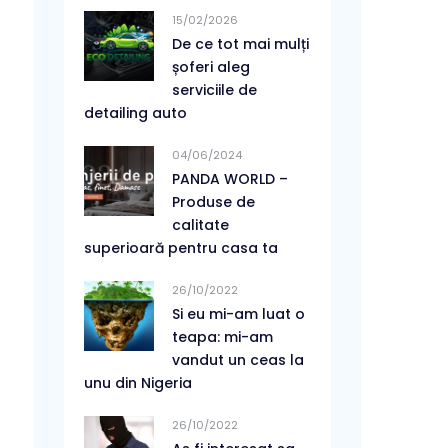
15/02/2026
De ce tot mai mulți
șoferi aleg
serviciile de
detailing auto
04/06/2024
PANDA WORLD –
Produse de
calitate
superioară pentru casa ta
26/10/2022
Si eu mi-am luat o
teapa: mi-am
vandut un ceas la
unu din Nigeria
26/10/2022