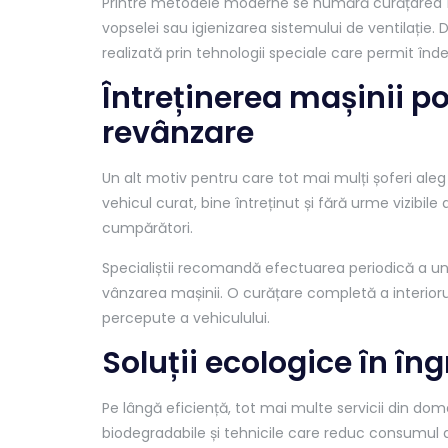
Printre metodele moderne se numără curățarea în
vopselei sau igienizarea sistemului de ventilați
realizată prin tehnologii speciale care permit înd
Întreținerea mașinii p
revânzare
Un alt motiv pentru care tot mai mulți șoferi aleg 
vehicul curat, bine întreținut și fără urme vizibil
cumpărători.
Specialiștii recomandă efectuarea periodică a uno
vânzarea mașinii. O curățare completă a interiorulu
percepute a vehiculului.
Soluții ecologice în îng
Pe lângă eficiență, tot mai multe servicii din d
biodegradabile și tehnicile care reduc consumul d