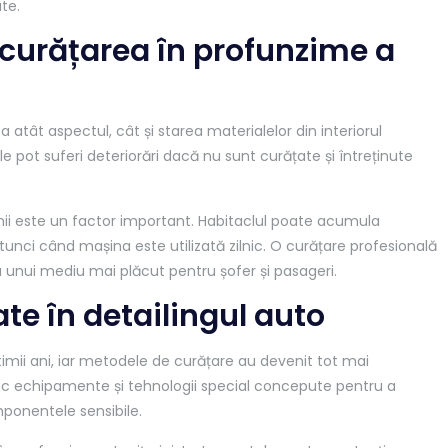
ate.
 curățarea în profunzime a
 atât aspectul, cât și starea materialelor din interiorul
ele pot suferi deteriorări dacă nu sunt curățate și întreținute
inii este un factor important. Habitaclul poate acumula
atunci când mașina este utilizată zilnic. O curățare profesională
ea unui mediu mai plăcut pentru șofer și pasageri.
te în detailingul auto
ultimii ani, iar metodele de curățare au devenit tot mai
osesc echipamente și tehnologii special concepute pentru a
ponentele sensibile.