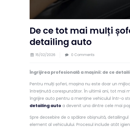
De ce tot mai mulți șofe
detailing auto
15/02/2026
0 Comments
Îngrijirea profesională a mașinii: de ce detai
Pentru mulți șoferi, mașina nu este doar un mijloc
întreținută corespunzător. În ultimii ani, tot mai 
îngrijire auto pentru a menține vehiculul într-o s
detailing auto
a devenit una dintre cele mai popu
Spre deosebire de o spălare obișnuită, detailingul
element al vehiculului. Procesul include atât igieni