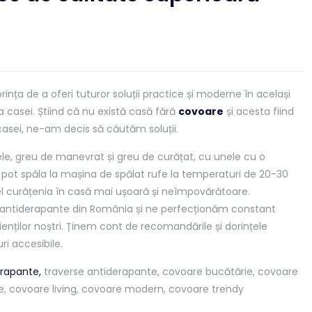
nța de a oferi tuturor soluții practice și moderne în același
a casei. Știind că nu există casă fără
covoare
și acesta fiind
sei, ne-am decis să căutăm soluții.
le, greu de manevrat și greu de curățat, cu unele cu o
 pot spăla la mașina de spălat rufe la temperaturi de 20-30
el curățenia în casă mai ușoară și neîmpovărătoare.
e antiderapante din România și ne perfecționăm constant
lienților noștri. Ținem cont de recomandările și dorințele
i accesibile.
rapante,
traverse antiderapante, covoare bucătărie, covoare
e, covoare living, covoare modern, covoare trendy