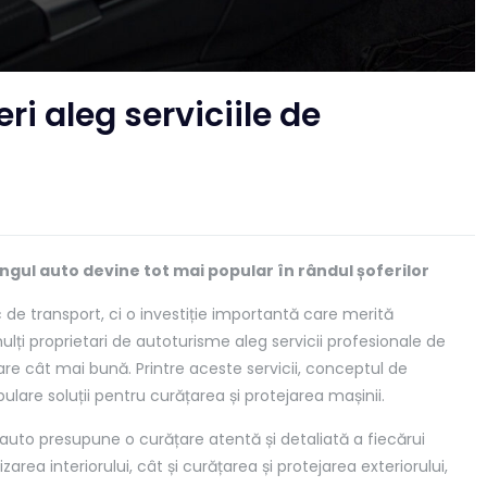
ri aleg serviciile de
lingul auto devine tot mai popular în rândul șoferilor
 de transport, ci o investiție importantă care merită
mulți proprietari de autoturisme aleg servicii profesionale de
tare cât mai bună. Printre aceste servicii, conceptul de
lare soluții pentru curățarea și protejarea mașinii.
 auto presupune o curățare atentă și detaliată a fiecărui
zarea interiorului, cât și curățarea și protejarea exteriorului,