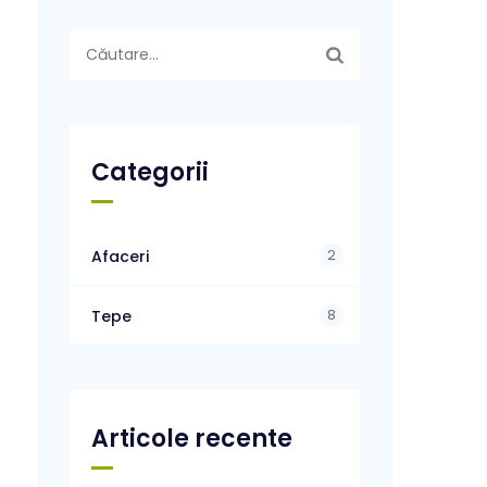
Caută
după:
Categorii
2
Afaceri
8
Tepe
Articole recente