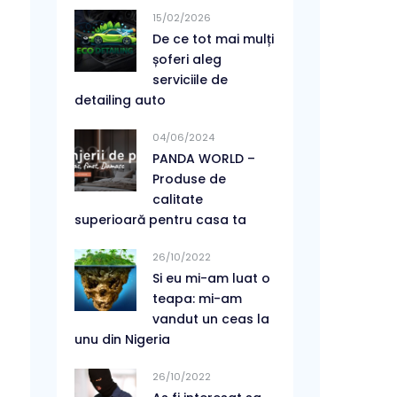
15/02/2026
De ce tot mai mulți
șoferi aleg
serviciile de
detailing auto
04/06/2024
PANDA WORLD –
Produse de
calitate
superioară pentru casa ta
26/10/2022
Si eu mi-am luat o
teapa: mi-am
vandut un ceas la
unu din Nigeria
26/10/2022