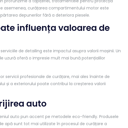
 profunzime a tapițeriei, tratamentele pentru protecția
e. De asemenea, curățarea compartimentului motor este
epărtarea depunerilor fără a deteriora piesele.
oate influența valoarea de
serviciile de detailing este impactul asupra valorii mașinii. Un
e de uzură oferă o impresie mult mai bună potențialilor
r servicii profesionale de curățare, mai ales înainte de
i și a exteriorului poate contribui la creșterea valorii
rijirea auto
omeniul auto pun accent pe metodele eco-friendly. Produsele
e apă sunt tot mai utilizate în procesul de curățare a