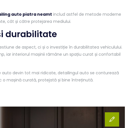
iling auto piatra neamt
includ astfel de metode moderne
te, cât și către protejarea mediului.
și durabilitate
stiune de aspect, ci și o investiție în durabilitatea vehiculului.
mp, iar interiorul mașinii rămâne un spațiu curat și confortabil
e auto devin tot mai ridicate, detailingul auto se conturează
c o mașină curată, protejată și bine întreținută.