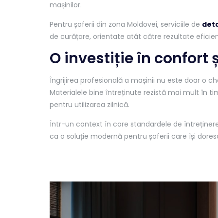
mașinilor.
Pentru șoferii din zona Moldovei, serviciile de
deta
de curățare, orientate atât către rezultate eficien
O investiție în confort 
Îngrijirea profesională a mașinii nu este doar o che
Materialele bine întreținute rezistă mai mult în ti
pentru utilizarea zilnică.
Într-un context în care standardele de întreținer
ca o soluție modernă pentru șoferii care își dores