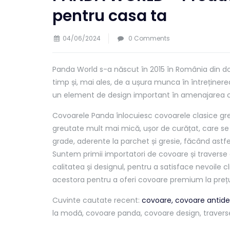
pentru casa ta
04/06/2024
0 Comments
Panda World s-a născut în 2015 în România din dori
timp și, mai ales, de a ușura munca în întreținere
un element de design important în amenajarea ca
Covoarele Panda înlocuiesc covoarele clasice gre
greutate mult mai mică, ușor de curățat, care se
grade, aderente la parchet și gresie, făcând astf
Suntem primii importatori de covoare și travers
calitatea și designul, pentru a satisface nevoile c
acestora pentru a oferi covoare premium la prețur
Cuvinte cautate recent:
covoare,
covoare antide
la modă, covoare panda, covoare design, travers