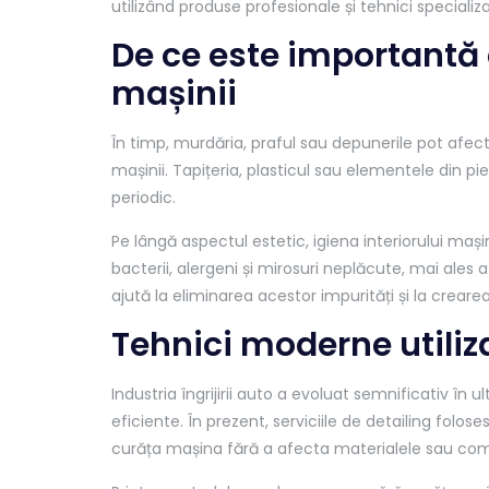
utilizând produse profesionale și tehnici specializ
De ce este importantă
mașinii
În timp, murdăria, praful sau depunerile pot afecta
mașinii. Tapițeria, plasticul sau elementele din pi
periodic.
Pe lângă aspectul estetic, igiena interiorului maș
bacterii, alergeni și mirosuri neplăcute, mai ales 
ajută la eliminarea acestor impurități și la crear
Tehnici moderne utiliza
Industria îngrijirii auto a evoluat semnificativ în 
eficiente. În prezent, serviciile de detailing fol
curăța mașina fără a afecta materialele sau com