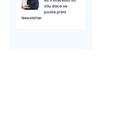
As fi interesat sa
stiu daca se
poate primi
Newsletter