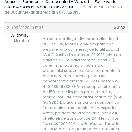
Acasa
›
Forumuri
›
Cumparaturi – Vanzari
›
Feriti-va de
Bucur Alexandru Madalin 0767223190
›
Răspunde la: Feriti-va
de Bucur Alexandru Madalin 0767223190
24/03/2020 la 17:38
#3162
W1ldW1s3
Va salut cordial, in dimineata zilei de joi,
Membru
20.02.2020, la ora 02:04, am primit pe
website-ul olx un mesaj de la utilizatorul
„Alex”, (activ din data de 23.01.19, pina pe
data de 27.02, data stergerii contului),
care, imi propunea un schimb al
produsului sau, cu o diferenta monetara
din partea mea, pentru produsul
concretizat in art.177034324(Kingston A
400 480 Gb SSD). Am acceptat diferenta
de 150 lei, pe linga un produs similar,
marca Intel, de capacitate mai mica (250
Gb SSD). De asemenea, am convenit ca
fiecare din noi sa ne platim transportul.
Astfel, pe data de 21 februarie, am avut
cheltuieli de transport de 24.4 lei, cf bon
fiscal 3000094244, la FanCurier, Theodor
Pallady, ora 13:23, iar in pachet am oferit