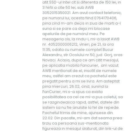
atit SSD-ul Intel cit si diferenta de 150 lei, in
3 hirtii a cite 50 lei, sub AWB
3052015350021. Am avut contact telefonic,
pe numarul lui, acesta fiind 0764170406,
pina cind m-am decis in ziua de marti a-l
suna si se pare ca deja imi blocase
apelurile de pe numarul meu. Pe
mesageria olx, la rindu-i, mi-a lasat AWB
nr. 4052000006212, vineri, pe 21, la ora
11:35, odata cu numele complet Bucur
Alexandru, str.Ocolului nr.50, jud Gorj, oras
Novaci. Acasa, dupa ce am citit mesajul,
pe aplicatia mobila Fancurier, am vazut
AWB mentionat de el, insotit de numele
meu, astfel am crezut ca pachetul este
pregatit pentru a mi se livra. Am asteptat
pina miercuri, 26.02, cind, sunind la
FanCurier, mi s-a spus ca exista
posibilitatea ca cel ce mi-a pus coletul, sa
se razgindeasca rapid, astfel, datele din
sistem sa nu fie anulate la fel de repede.
Pachetul trimis de mine, ajunsese din
22.02. Din pacate, mi-am dat seama prea
tirziu ca persoana sus-mentionata
figureaza in mesajul alaturat, din link-ul de