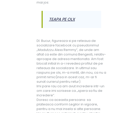
mai jos:
TEAPA PE OLX
Dl. Bucur, figureaza si pe reteaua de
socializare facebook cu pseudonimul
„Madutzzu Alexx Remmy”, de unde am
aflat ca este din comuna Bengesti, relativ-
aproape de adresa mentionata. Am fost
blocat initial in a-i revedea profilul de pe
reteaua de socializare. In ultimul sau
raspuns pe olx, m-a mintit, din nou, ca nu a
primit nimic(insa in acest caz, m-ar fi
sunat curierul pentru retur).
Imi pare rau ca am avut incredere intr-un
om care imi scrisese ca „spera sa fiu de
incredere”.
Doresc ca aceasta persoana sa
plateasca conform Legilor in vigoare,
pentru a nu mai insela si alte persoane.