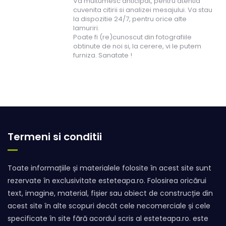
Va multumesc anticipat, pentru atentia
cuvenita citirii si analizei mesajului. Va stau
la dispozitie 24/7, pentru orice alte
lamuriri.
Poate fi (re)cunoscut din fotografiile
obtinute de noi si, la cerere, vi le putem
furniza. Sanatate !
Termeni si conditii
Toate informațiile și materialele folosite în acest site sunt
rezervate în exclusivitate esteteapa.ro. Folosirea oricărui
text, imagine, material, fișier sau obiect de construcție din
acest site în alte scopuri decât cele necomerciale și cele
specificate în site fără acordul scris al esteteapa.ro. este