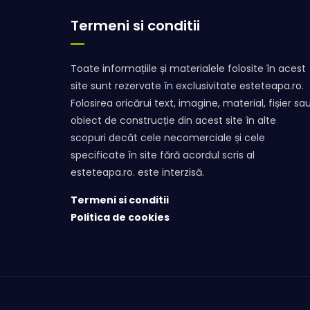
Termeni si conditii
Toate informațiile și materialele folosite în acest
site sunt rezervate în exclusivitate esteteapa.ro.
Folosirea oricărui text, imagine, material, fișier sa
obiect de construcție din acest site în alte
scopuri decât cele necomerciale și cele
specificate în site fără acordul scris al
esteteapa.ro. este interzisă.
Termeni si conditii
Politica de cookies