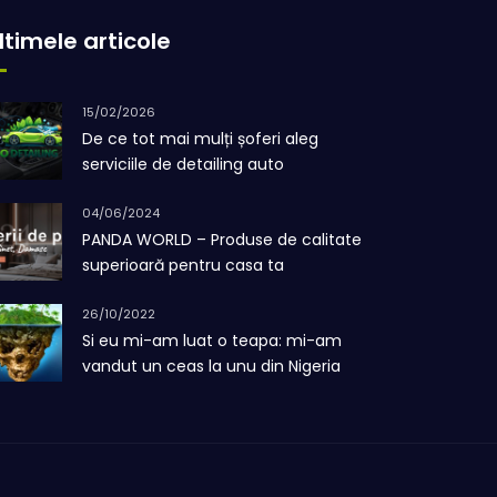
ltimele articole
15/02/2026
De ce tot mai mulți șoferi aleg
serviciile de detailing auto
04/06/2024
PANDA WORLD – Produse de calitate
superioară pentru casa ta
26/10/2022
Si eu mi-am luat o teapa: mi-am
vandut un ceas la unu din Nigeria