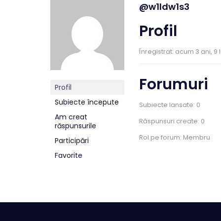
@w1ldw1s3
Profil
Înregistrat: acum 3 ani, 9 
Forumuri
Profil
Subiecte începute
Subiecte lansate: 0
Am creat
Răspunsuri create: 0
răspunsurile
Rol pe forum: Membru
Participări
Favorite