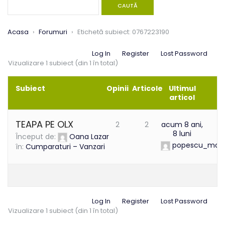
Acasa
›
Forumuri
›
Etichetă subiect: 0767223190
Log In
Register
Lost Password
Vizualizare 1 subiect (din 1 în total)
Subiect
Opinii
Articole
Ultimul
articol
TEAPA PE OLX
2
2
acum 8 ani,
8 luni
Început de:
Oana Lazar
popescu_mari
în:
Cumparaturi – Vanzari
Log In
Register
Lost Password
Vizualizare 1 subiect (din 1 în total)