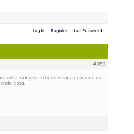
Log In
Register
Lost Password
#3159
retextul ca ingrijeste batrani singuri, dar care au
ensie, casa.