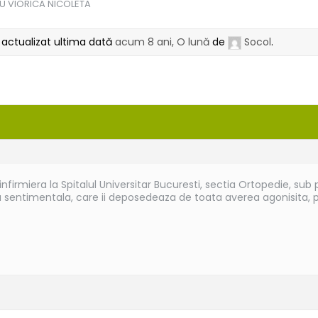
CU VIORICA NICOLETA
t actualizat ultima dată
acum 8 ani, O lună
de
Socol
.
irmiera la Spitalul Universitar Bucuresti, sectia Ortopedie, sub p
 sentimentala, care ii deposedeaza de toata averea agonisita, p