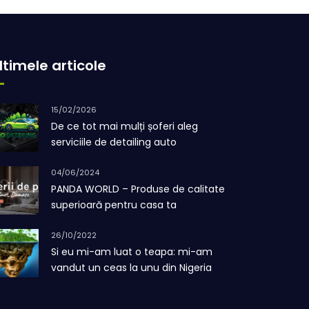
ltimele articole
15/02/2026
De ce tot mai mulți șoferi aleg
serviciile de detailing auto
04/06/2024
PANDA WORLD – Produse de calitate
superioară pentru casa ta
26/10/2022
Si eu mi-am luat o teapa: mi-am
vandut un ceas la unu din Nigeria