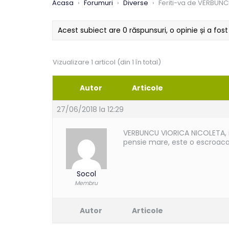
Acasa
›
Forumuri
›
Diverse
›
Feriti-va de VERBUN
Acest subiect are 0 răspunsuri, o opinie și a fos
Vizualizare 1 articol (din 1 în total)
Autor
Articole
27/06/2018 la 12:29
VERBUNCU VIORICA NICOLETA, inf
pensie mare, este o escroaca
Socol
Membru
Autor
Articole