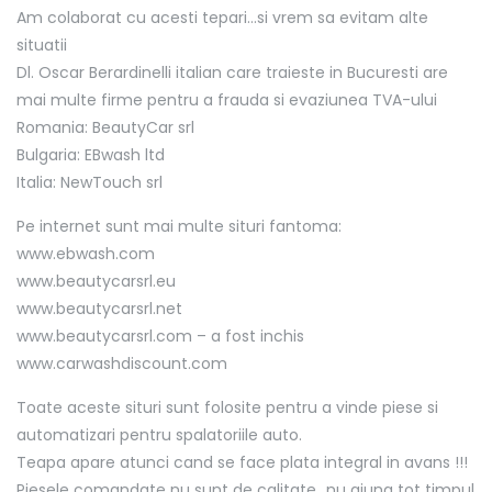
Am colaborat cu acesti tepari…si vrem sa evitam alte
situatii
Dl. Oscar Berardinelli italian care traieste in Bucuresti are
mai multe firme pentru a frauda si evaziunea TVA-ului
Romania: BeautyCar srl
Bulgaria: EBwash ltd
Italia: NewTouch srl
Pe internet sunt mai multe situri fantoma:
www.ebwash.com
www.beautycarsrl.eu
www.beautycarsrl.net
www.beautycarsrl.com – a fost inchis
www.carwashdiscount.com
Toate aceste situri sunt folosite pentru a vinde piese si
automatizari pentru spalatoriile auto.
Teapa apare atunci cand se face plata integral in avans !!!
Piesele comandate nu sunt de calitate…nu ajung tot timpul